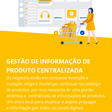
GESTÃO DE INFORMAÇÃO DE
PRODUTO CENTRALIZADA
Os negócios estão em constante evolução e
mutação, exigem mudanças continuas no catálogo
de produtos, por isso necessita de uma gestão
dinâmica e centralizada de informações de produtos.
Um único local para atualizar e depois propagar
a informação por todos os canais digitais.