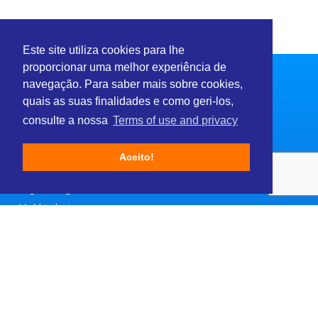
Este site utiliza cookies para lhe
proporcionar uma melhor experiência de
navegação. Para saber mais sobre cookies,
quais as suas finalidades e como geri-los,
consulte a nossa
Terms of use and privacy
Sectors
Aceito!
Consulting and Services
Engineering & Construction
Mold industry
Fashion and Beauty
Modules
Customer Portal (Reserved Area)
Schedule management