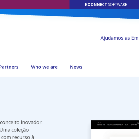
KOONNECT
SOFTWARE
Ajudamos as Emp
Partners
Who we are
News
onceito inovador:
 Uma coleção
 com recurso à