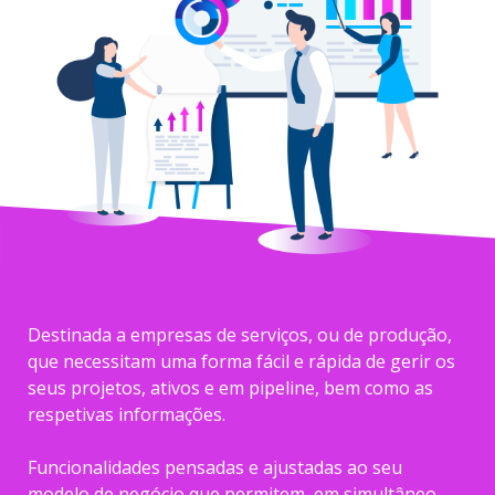
Destinada a empresas de serviços, ou de produção,
que necessitam uma forma fácil e rápida de gerir os
seus projetos, ativos e em pipeline, bem como as
respetivas informações.
Funcionalidades pensadas e ajustadas ao seu
modelo de negócio que permitem, em simultâneo,