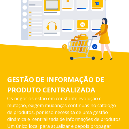
GESTÃO DE INFORMAÇÃO DE
PRODUTO CENTRALIZADA
Os negócios estão em constante evolução e
mutação, exigem mudanças continuas no catálogo
de produtos, por isso necessita de uma gestão
dinâmica e centralizada de informações de produtos.
Um único local para atualizar e depois propagar