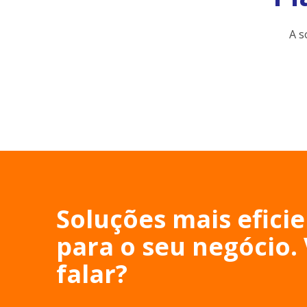
A s
Soluções mais efici
para o seu negócio
falar?