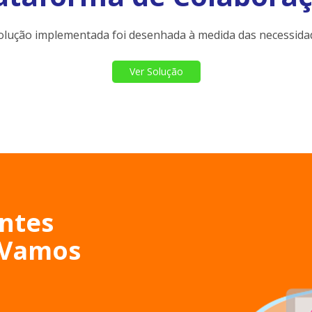
olução implementada foi desenhada à medida das necessida
Ver Solução
entes
. Vamos