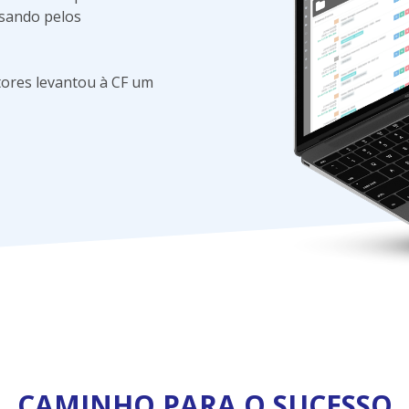
ssando pelos
ltores levantou à CF um
CAMINHO PARA O SUCESSO